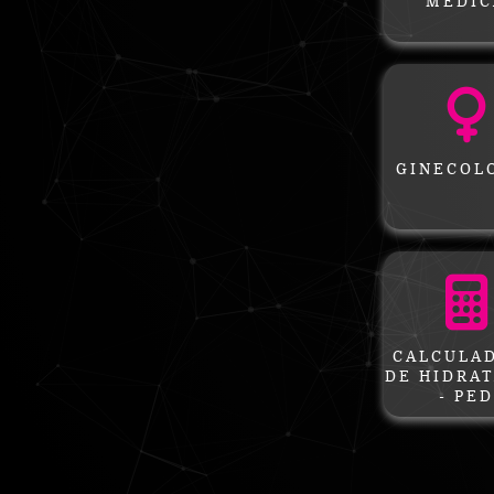
MÉDIC
GINECOL
CALCULA
DE HIDRA
- PED