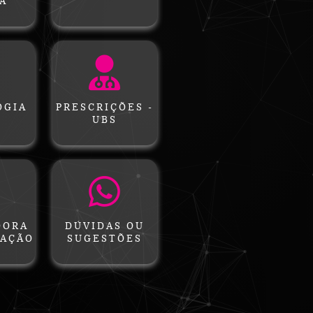
A
OGIA
PRESCRIÇÕES -
UBS
DORA
DÚVIDAS OU
TAÇÃO
SUGESTÕES